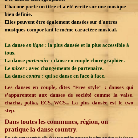
Chacune porte un titre et a été écrite sur une musique
bien définie.
Elles peuvent être également dansées sur d'autres
musiques comportant le même caractère musical.
La danse
en ligne
: la plus dansée et la plus accessible à
tous.
La danse
partenaire
: danse en couple chorégraphiée.
Le
mixer
: avec changements de partenaire
.
La danse
contra
: qui se danse en face à face.
Les danses en couple, dites "Free style" : danses qui
s'apparentent aux danses de société comme la valse,
chacha, polka, ECS, WCS... La plus dansée est le two
step
.
Dans toutes les communes, région, on
pratique la danse country.
Des bals sont organisés afin de se rassembler, partager la même passion et de danser