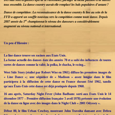
tous ensemble. La danse country aurait elle remplacé les bals populaires d’antant ?
Danse de compétition :
La reconnaissance de la danse country & line au sein de la
FFD a apporté un souffle nouveau vers la compétition comme toute danse. Depuis
er
2007 année du 1
championnat le niveau des danseurs a considérablement
augmenté au niveau national et international
.
Un peu d'Histoire :
La line dance trouve ses racines aux Etats Unis.
La forme actuelle des danses date des années 70 et a subi des influences de toutes
sortes de danses comme la valse, la polka, le chacha, le swing...
West Side Story (réalisé par Robert Wise en 1961) diffuse les premières images de
« Line Dance »; une séquence de « Madison » assez longue dans le film
participera à la diffusion de cette danse en France durant l'été 1962, tandis
qu'aux États-Unis cette danse est déjà pratiquée depuis 1960.
16 ans après, Saturday Night Fever (John Badham: sorti aux Etats Unis le 14
décembre 1977 – Première diffusion française 5 avril 1978) présente une évolution
de la danse en ligne avec des images dans le Night Club « 2001 Odyssey ».
Début 80, le film Urban Cowboy, montrant John Travolta dansant avec Debra